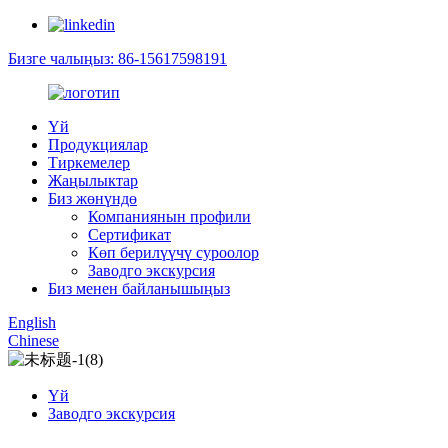
Бизге чалыңыз: 86-15617598191
Үй
Продукциялар
Тиркемелер
Жаңылыктар
Биз жөнүндө
Компаниянын профили
Сертификат
Көп берилүүчү суроолор
Заводго экскурсия
Биз менен байланышыңыз
English
Chinese
Үй
Заводго экскурсия