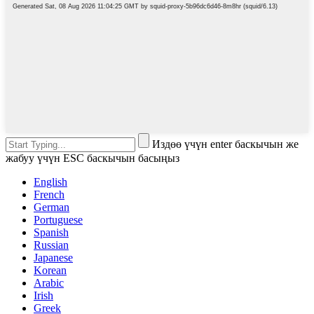
Издөө үчүн enter баскычын же
жабуу үчүн ESC баскычын басыңыз
English
French
German
Portuguese
Spanish
Russian
Japanese
Korean
Arabic
Irish
Greek