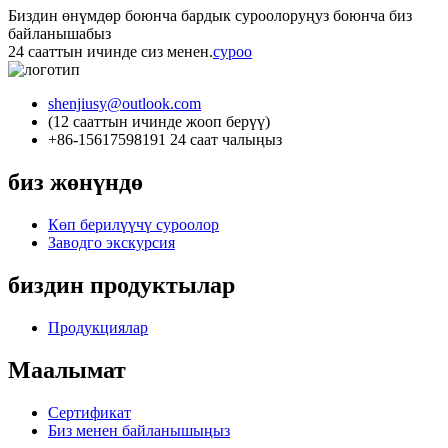
Биздин өнүмдөр боюнча бардык суроолоруңуз боюнча биз
байланышабыз
24 сааттын ичинде сиз менен.
суроо
shenjiusy@outlook.com
(12 сааттын ичинде жооп берүү)
+86-15617598191 24 саат чалыңыз
биз жөнүндө
Көп берилүүчү суроолор
Заводго экскурсия
биздин продуктылар
Продукциялар
Маалымат
Сертификат
Биз менен байланышыңыз