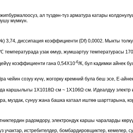
жип
бурмалоосуз, ал түздөн-түз арматура катары колдонул
лушу мүмкүн.
Dk) 3,74, диссипация коэффициенти (Df) 0,0002. Мыкты толк
00℃ температурада узак өмүр, жумшартуу температурасы 17
-6
еңейүү коэффициенти гана 0,54X10
/К, бул кадимки айнек б
pa чейин созуу күчү, жогорку кремний була беш эсе, E-айне
ада каршылыгы 1X1018Ω·см ~ 1X106Ω·см. Идеалдуу электр
тура, муздак, сунуу жана башка катаал иштөө шарттарына, 
путниктердин радомдору, электрондук каршы чараларды көрү
з учактар, истребителдер, бомбардировщиктер, кемелер, суу