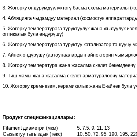
3. Жогорку өндүрүмдүүлүктөгү басма схема материалы (
4. Абляцияга чыдамдуу материал (космостук аппараттарды
5. Жогорку температурага туруктуулук жана жылуулук из
оптикалык була өндүрүшү)
6. Жогорку температурага туруктуу катализатор ташуучу 
7. Айнек өндүрүшү (автоунаалардын айнектерин чымырло
8. Жогорку температура жана жасалма скелет бекемдөөчү
9. Тиш мамы жана жасалма скелет арматуралоочу матери
10. Жогорку кремнезем, керамикалык жана E-айнек була 
Продукт спецификациялары:
Filament диаметри (мкм)
5, 7.5, 9, 11, 13
Сызыктуу тыгыздык (текс)
10, 50, 72, 95, 190, 195, 22