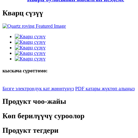
Кварц сүзүү
кыскача сүрөттөмө:
Бизге электрондук кат жөнөтүңүз
PDF катары жүктөп алыңыз
Продукт чоо-жайы
Көп берилүүчү суроолор
Продукт тегдери