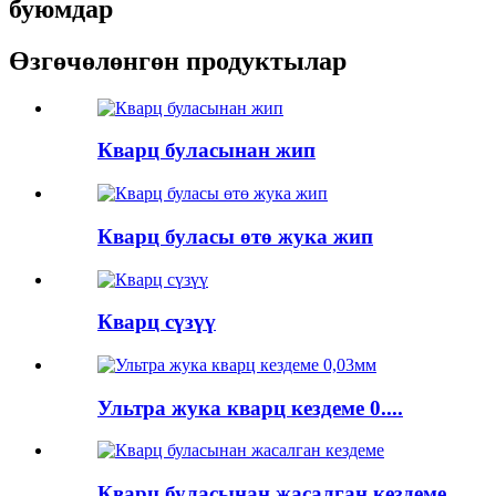
буюмдар
Өзгөчөлөнгөн продуктылар
Кварц буласынан жип
Кварц буласы өтө жука жип
Кварц сүзүү
Ультра жука кварц кездеме 0....
Кварц буласынан жасалган кездеме