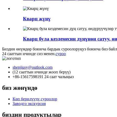
Кварц жүнү
Кварц була кездемесин дүңүнөн сатуу, өн
Биздин өнүмдөр боюнча бардык суроолоруңуз боюнча биз ба
24 сааттын ичинде сиз менен.
суроо
shenjiusy@outlook.com
(12 сааттын ичинде жооп берүү)
+86-15617598191 24 саат чалыңыз
биз жөнүндө
Көп берилүүчү суроолор
Заводго экскурсия
биздин продуктылар