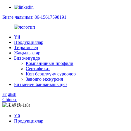
Бизге чалыңыз: 86-15617598191
Үй
Продукциялар
Тиркемелер
Жаңылыктар
Биз жөнүндө
Компаниянын профили
Сертификат
Көп берилүүчү суроолор
Заводго экскурсия
Биз менен байланышыңыз
English
Chinese
Үй
Продукциялар