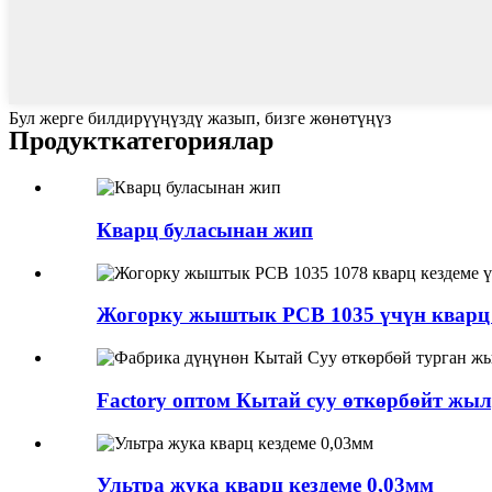
Бул жерге билдирүүңүздү жазып, бизге жөнөтүңүз
Продукт
категориялар
Кварц буласынан жип
Жогорку жыштык PCB 1035 үчүн кварц б
Factory оптом Кытай суу өткөрбөйт жылу
Ультра жука кварц кездеме 0,03мм