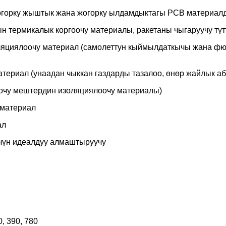
жогорку жыштык жана жогорку ылдамдыктагы PCB материал
н термикалык коргоочу материалы, ракетаны чыгаруучу түт
оляциялоочу материал (самолеттун кыймылдаткычы жана фю
материал (унаадан чыккан газдарды тазалоо, өнөр жайлык а
очу мештердин изоляциялоочу материалы)
 материал
ал
үчүн идеалдуу алмаштыруучу
0, 390, 780