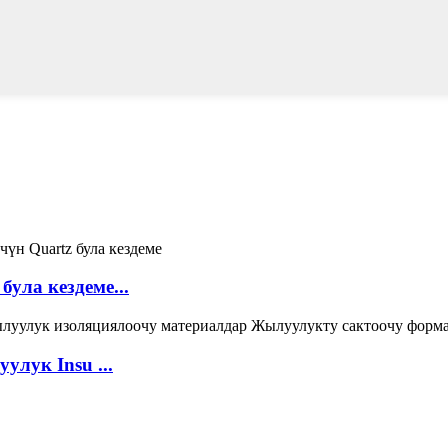
ула кездеме...
улук Insu ...