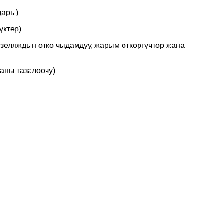
дары)
үктөр)
зеляждын отко чыдамдуу, жарым өткөргүчтөр жана
баны тазалоочу)