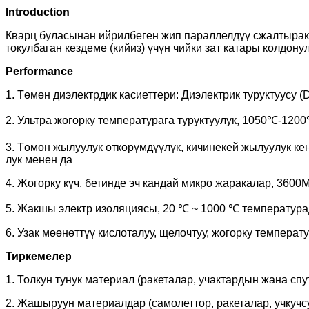
Introduction
Кварц буласынан ийрилбеген жип параллелдүү c
жалтырак
токулбаган кездеме (кийиз) үчүн чийки зат катары колдону
Performance
1. Төмөн диэлектрдик касиеттери: Диэлектрик туруктуусу (
2. Ультра жогорку температурага туруктуулук, 1050℃-12
3. Төмөн жылуулук өткөрүмдүүлүк, кичинекей жылуулук к
лук менен да
4. Жогорку күч, бетинде эч кандай микро жаракалар, 3600M
5. Жакшы электр изоляциясы, 20 ℃ ~ 1000 ℃ температур
6. Узак мөөнөттүү кислоталуу, щелочтуу, жогорку темпера
Тиркемелер
1. Толкун тунук материал (ракеталар, учактардын жана с
2. Жашыруун материалдар (самолеттор, ракеталар, учкучсу