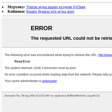
Мурунку:
Ультра жука кварц кездеме 0,03мм
Кийинки:
Кварц буласы өтө жука жип