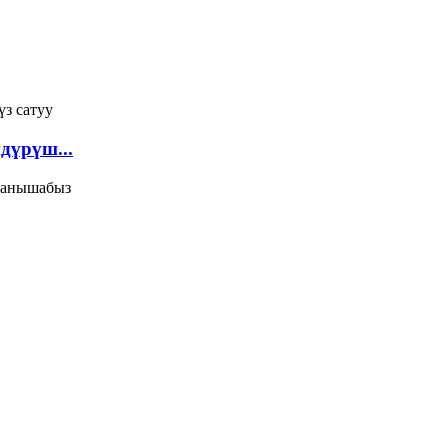
дүрүш...
йланышабыз