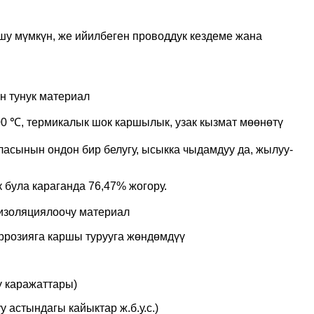
ушу мүмкүн, же ийилбеген проводдук кездеме жана
ун тунук материал
00 ℃, термикалык шок каршылык, узак кызмат мөөнөтү
уласынын ондон бир белугу, ысыкка чыдамдуу да, жылуу-
к була караганда 76,47% жогору.
 изоляциялоочу материал
коррозияга каршы турууга жөндөмдүү
ү каражаттары)
 астындагы кайыктар ж.б.у.с.)