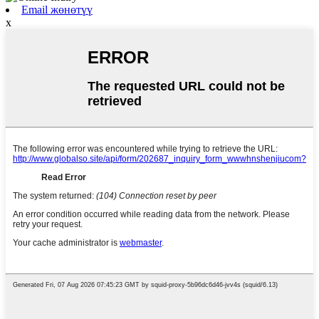
Email жөнөтүү
x