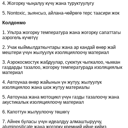
4. Жогорку чыңалуу күчү жана туруктуулугу
5. Nontoxic, зыянсыз, айлана-чөйрөгө терс таасири жок
Колдонмо
1. Ультра жогорку температура жана жогорку сапаттагы
аэрогель күчөтүү
2. Учак кыймылдаткычтары жана ар кандай өнөр жай
мештери үчүн жылуулук изоляциялоочу материал
3. Аэрокосмостук жабдуулар, суюктук чыпкалоо, чыккан
газдарды тазалоо, жогорку температурада изоляциялык
материал
4. Автоунаа өнөр жайынын үн жутуу, жылуулук
изоляциялоо жана шок жутуу материалы
5. Автоунаа жана мотоцикл үчүн газды тазалоочу жана
акустикалык изоляциялоочу материал
6. Капоттун жылуулоочу төшөгү
7. Айнек буласы үчүн идеалдуу алмаштыруучу,
aluminosilicate жана жогорку кремний ийне кийиз