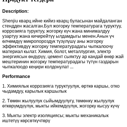
Description:
Shenjiu кварц ийне кийиз кварц буласынан майдаланган
стендден жасалган.
Бул жогорку температурага туруктуу,
коррозияга туруктуу, жогорку күч жана минималдуу
узартуу жана кичирейтүү ылдамдыгы менен.
Анын үч
өлчөмдүү микропороздук түзүлүшү аны жогорку
эффективдүү жогорку температурадагы чыпкалоочу
материал кылат. Химия, болот, металлургия, электр
энергиясын өндүрүү, цемент сыяктуу ар кандай өнөр жай
мештеринин жогорку температурадагы түтүн газдарын
чыпкалоодо кеңири колдонулат ...
Performance
1. Химиялык коррозияга туруктуулук, өрткө каршы, отко
чыдамдуу, карылык каршылык
2. Төмөн жылуулук сыйымдуулугу, төмөнкү жылуулук
өткөрүмдүүлүк, мыкты ийкемдүүлүк, жогорку кысуу күчү
3. Мыкты электр изоляциясы; мыкты механикалык
иштетүү көрсөткүчтөрү