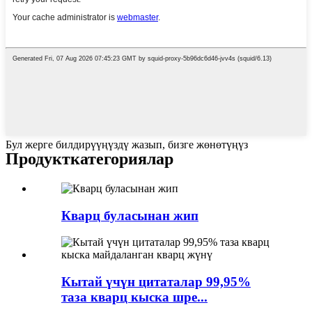
Бул жерге билдирүүңүздү жазып, бизге жөнөтүңүз
Продукт
категориялар
Кварц буласынан жип
Кытай үчүн цитаталар 99,95%
таза кварц кыска шре...