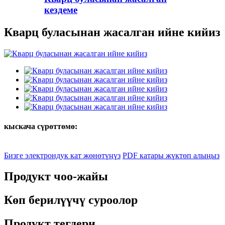
кездеме
Кварц буласынан жасалган ийне кийиз
кыскача сүрөттөмө:
Бизге электрондук кат жөнөтүңүз
PDF катары жүктөп алыңыз
Продукт чоо-жайы
Көп берилүүчү суроолор
Продукт тегдери