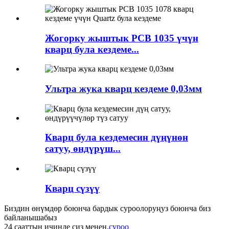
Жогорку жыштык PCB 1035 үчүн
кварц була кездеме...
Ультра жука кварц кездеме 0,03мм
Кварц була кездемесин дүңүнөн
сатуу, өндүрүш...
Кварц сүзүү
Биздин өнүмдөр боюнча бардык суроолоруңуз боюнча биз
байланышабыз
24 сааттын ичинде сиз менен.
суроо