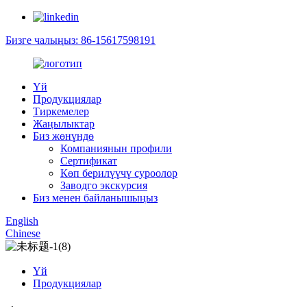
Бизге чалыңыз: 86-15617598191
Үй
Продукциялар
Тиркемелер
Жаңылыктар
Биз жөнүндө
Компаниянын профили
Сертификат
Көп берилүүчү суроолор
Заводго экскурсия
Биз менен байланышыңыз
English
Chinese
Үй
Продукциялар