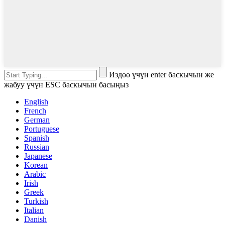
Издөө үчүн enter баскычын же
жабуу үчүн ESC баскычын басыңыз
English
French
German
Portuguese
Spanish
Russian
Japanese
Korean
Arabic
Irish
Greek
Turkish
Italian
Danish