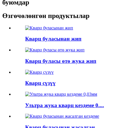
буюмдар
Өзгөчөлөнгөн продуктылар
Кварц буласынан жип
Кварц буласы өтө жука жип
Кварц сүзүү
Ультра жука кварц кездеме 0....
Кварц буласынан жасалган