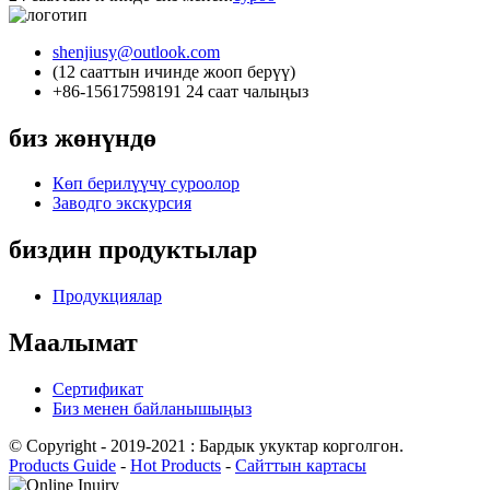
shenjiusy@outlook.com
(12 сааттын ичинде жооп берүү)
+86-15617598191 24 саат чалыңыз
биз жөнүндө
Көп берилүүчү суроолор
Заводго экскурсия
биздин продуктылар
Продукциялар
Маалымат
Сертификат
Биз менен байланышыңыз
© Copyright - 2019-2021 : Бардык укуктар корголгон.
Products Guide
-
Hot Products
-
Сайттын картасы